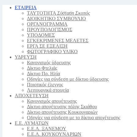
ΕΤΑΙΡΕΙΑ
ΤΑΥΤΟΤΗΤΑ
Σύσταση Σκοπός
ΔΙΟΙΚΗΤΙΚΟ ΣΥΜΒΟΥΛΙΟ
ΟΡΓΑΝΟΓΡΑΜΜΑ
ΠΡΟΥΠΟΛΟΓΙΣΜΟΣ
YΠΟΔΟΜΕΣ
ΕΓΚΕΚΡΙΜΕΝΕΣ ΜΕΛΕΤΕΣ
ΕΡΓΑ ΣΕ ΕΞΕΛΙΞΗ
ΦΩΤΟΓΡΑΦΙΚΟ ΥΛΙΚΟ
ΥΔΡΕΥΣΗ
Κανονισμός ύδρευσης
Δίκτυο Φτελιάς
Δίκτυο Πρ. Ηλία
Οδηγίες για σύνδεση με δίκτυο ύδρευσης
Ποιοτικός έλεγχος
Λειτουργικά στοιχεία
ΑΠΟΧΕΤΕΥΣΗ
Κανονισμός αποχέτευσης
Δίκτυο αποχέτευσης πόλης Σκιάθου
Δίκτυο αποχέτευσης Κουκουναριών
Οδηγίες για σύνδεση με το δίκτυο αποχέτευσης
Ε.Ε. ΛΥΜΑΤΩΝ
Ε.Ε.Λ. ΞΑΝΕΜΟΥ
Ε.Ε.Λ. ΚΟΥΚΟΥΝΑΡΙΩΝ